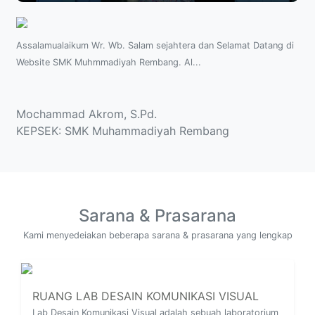
Play
Mute
Settings
Enter
fullsc
Assalamualaikum Wr. Wb. Salam sejahtera dan Selamat Datang di
Website SMK Muhmmadiyah Rembang. Al...
Selengkapnya
Mochammad Akrom, S.Pd.
KEPSEK: SMK Muhammadiyah Rembang
Sarana & Prasarana
Kami menyedeiakan beberapa sarana & prasarana yang lengkap
RUANG LAB DESAIN KOMUNIKASI VISUAL
Lab Desain Komunikasi Visual adalah sebuah laboratorium