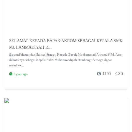
SELAMAT KEPADA BAPAK AKROM SEBAGAI KEPALA SMK
MUHAMMADIYAH R...
&quot;Selamat dan Sukses!&quot; Kepada Bapak Mochammad Akrom, S.Pd. Atas
dilantiknya sebagai Kepala SMK Muhammadiyah Rembang. Semoga dapat
membaw...
1109
0
1 year ago