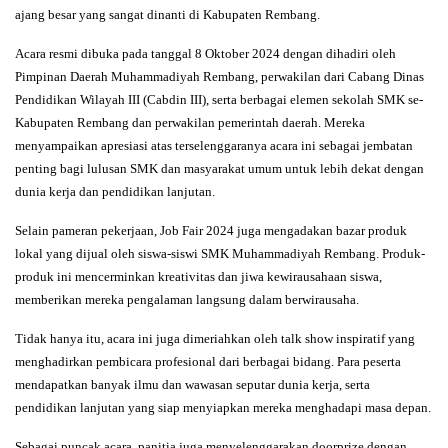
ajang besar yang sangat dinanti di Kabupaten Rembang.
Acara resmi dibuka pada tanggal 8 Oktober 2024 dengan dihadiri oleh
Pimpinan Daerah Muhammadiyah Rembang
, perwakilan dari
Cabang Dinas
Pendidikan Wilayah III (Cabdin III)
, serta berbagai elemen sekolah SMK se-
Kabupaten Rembang dan perwakilan pemerintah daerah. Mereka
menyampaikan apresiasi atas terselenggaranya acara ini sebagai jembatan
penting bagi lulusan SMK dan masyarakat umum untuk lebih dekat dengan
dunia kerja dan pendidikan lanjutan.
Selain pameran pekerjaan,
Job Fair 2024
juga mengadakan bazar produk
lokal yang dijual oleh siswa-siswi SMK Muhammadiyah Rembang. Produk-
produk ini mencerminkan kreativitas dan jiwa kewirausahaan siswa,
memberikan mereka pengalaman langsung dalam berwirausaha.
Tidak hanya itu, acara ini juga dimeriahkan oleh
talk show
inspiratif yang
menghadirkan pembicara profesional dari berbagai bidang. Para peserta
mendapatkan banyak ilmu dan wawasan seputar dunia kerja, serta
pendidikan lanjutan yang siap menyiapkan mereka menghadapi masa depan.
Sebagai puncak acara, panitia juga menyelenggarakan
doorprize
dengan