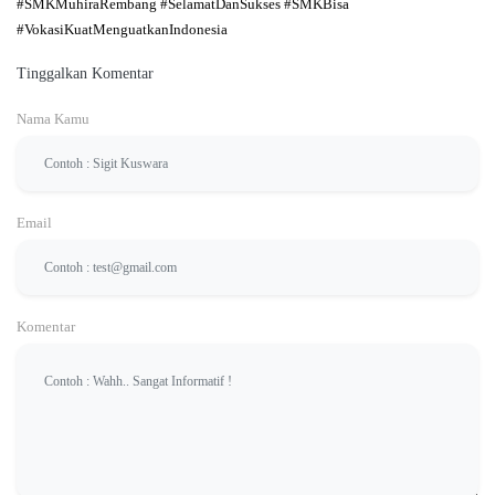
#SMKMuhiraRembang #SelamatDanSukses #SMKBisa
#VokasiKuatMenguatkanIndonesia
Tinggalkan Komentar
Nama Kamu
Email
Komentar