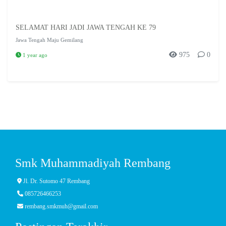
SELAMAT HARI JADI JAWA TENGAH KE 79
Jawa Tengah Maju Gemilang
975
0
1 year ago
Smk Muhammadiyah Rembang
Jl. Dr. Sutomo 47 Rembang
085726466253
rembang.smkmuh@gmail.com