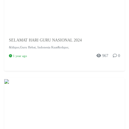
SELAMAT HARI GURU NASIONAL 2024
&ldquo;Guru Hebat, Indonesia Kuat&rdquo;
967
0
1 year ago