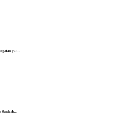
gatan yan...
 &ndash...