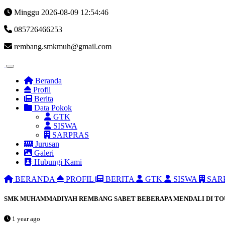
Minggu 2026-08-09
12:54:47
085726466253
rembang.smkmuh@gmail.com
Beranda
Profil
Berita
Data Pokok
GTK
SISWA
SARPRAS
Jurusan
Galeri
Hubungi Kami
BERANDA
PROFIL
BERITA
GTK
SISWA
SAR
SMK MUHAMMADIYAH REMBANG SABET BEBERAPA MENDALI DI TO
1 year ago