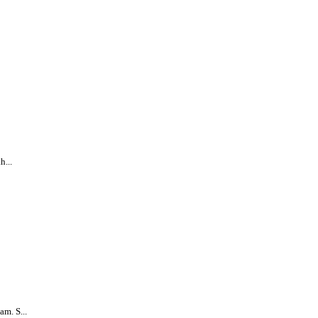
...
m. S...