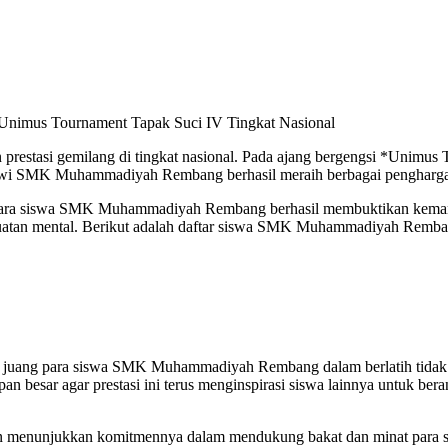
Unimus Tournament Tapak Suci IV Tingkat Nasional
si gemilang di tingkat nasional. Pada ajang bergengsi *Unimus To
swi SMK Muhammadiyah Rembang berhasil meraih berbagai penghargaa
 dan para siswa SMK Muhammadiyah Rembang berhasil membuktikan kemam
uatan mental. Berikut adalah daftar siswa SMK Muhammadiyah Rembang
t juang para siswa SMK Muhammadiyah Rembang dalam berlatih tidak si
an besar agar prestasi ini terus menginspirasi siswa lainnya untuk bera
menunjukkan komitmennya dalam mendukung bakat dan minat para sis