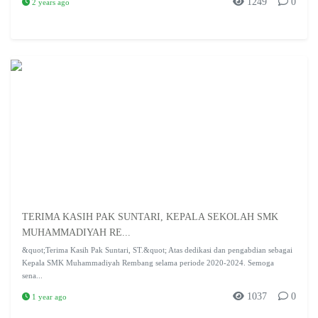
1249
0
2 years ago
TERIMA KASIH PAK SUNTARI, KEPALA SEKOLAH SMK
MUHAMMADIYAH RE...
&quot;Terima Kasih Pak Suntari, ST.&quot; Atas dedikasi dan pengabdian sebagai
Kepala SMK Muhammadiyah Rembang selama periode 2020-2024. Semoga
sena...
1037
0
1 year ago