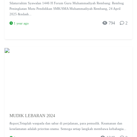
Silaturrahim Syawalan 1446 H Forum Guru Muhammadiyah Rembang: Rembug
Peningkatan Mutu Pendidikan SMK/SMA Muhammadiyah Rembang, 24 April
2025 &ndash...
794
2
1 year ago
MUDIK LEBARAN 2024
&quot;Tetaplah waspada dan sabar di perjalanan, para pemudik. Keamanan dan
keselamatan adalah prioritas utama. Semoga setiap langkah membawa kebahagia...