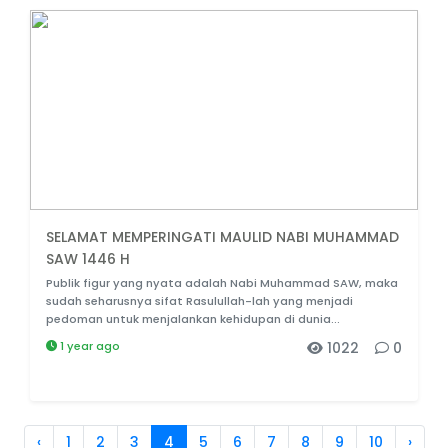
SELAMAT MEMPERINGATI MAULID NABI MUHAMMAD
SAW 1446 H
Publik figur yang nyata adalah Nabi Muhammad SAW, maka
sudah seharusnya sifat Rasulullah-lah yang menjadi
pedoman untuk menjalankan kehidupan di dunia...
1 year ago
1022
0
‹
1
2
3
4
5
6
7
8
9
10
›