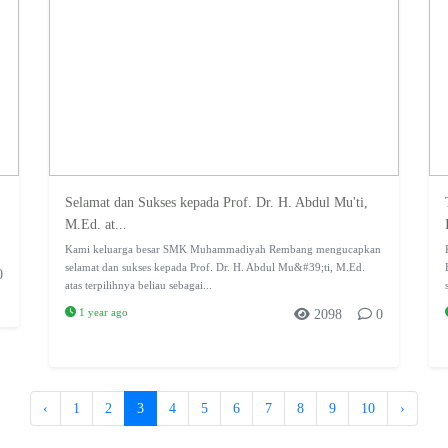
Selamat dan Sukses kepada Prof. Dr. H. Abdul Mu'ti,
M.Ed. at...
Kami keluarga besar SMK Muhammadiyah Rembang mengucapkan
selamat dan sukses kepada Prof. Dr. H. Abdul Mu&#39;ti, M.Ed.
0
atas terpilihnya beliau sebagai...
1 year ago
2098
0
‹
1
2
3
4
5
6
7
8
9
10
›