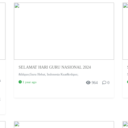
SELAMAT HARI GURU NASIONAL 2024
&ldquo;Guru Hebat, Indonesia Kuat&rdquo;
i
1 year ago
964
0
1