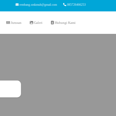
rembang.smkmuh@gmail.com
085726466253
Jurusan
Galeri
Hubungi Kami