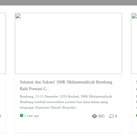
Selamat dan Sukses! SMK Muhammadiyah Rembang
Raih Prestasi G...
Rembang, 13-15 Desember 2024 &ndash; SMK Muhammadiyah
Rembang kembali menorehkan prestasi luar biasa dalam ajang
bergengsi, Kejuaraan Daerah (Kejurda)...
1 year ago
0
905
0