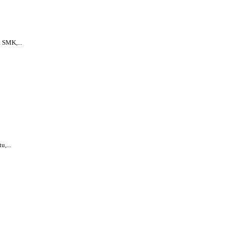
 SMK,...
,...