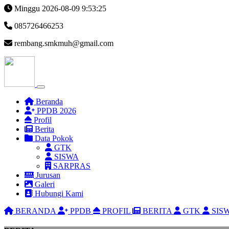
Minggu 2026-08-09
9:53:26
085726466253
rembang.smkmuh@gmail.com
Beranda
PPDB 2026
Profil
Berita
Data Pokok
GTK
SISWA
SARPRAS
Jurusan
Galeri
Hubungi Kami
BERANDA
PPDB
PROFIL
BERITA
GTK
SIS