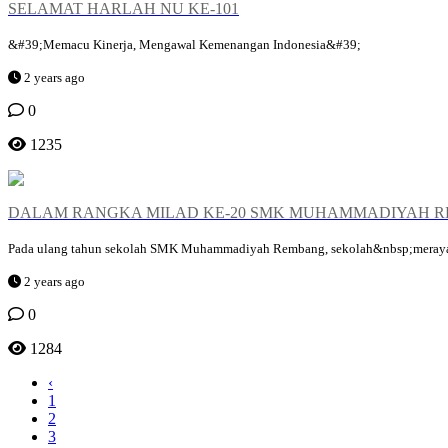
SELAMAT HARLAH NU KE-101
&#39;Memacu Kinerja, Mengawal Kemenangan Indonesia&#39;
2 years ago
0
1235
DALAM RANGKA MILAD KE-20 SMK MUHAMMADIYAH R
Pada ulang tahun sekolah SMK Muhammadiyah Rembang, sekolah&nbsp;merayaka
2 years ago
0
1284
‹
1
2
3