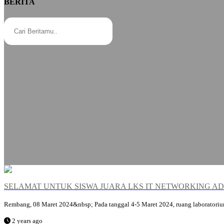
BERITA
SELAMAT UNTUK SISWA JUARA LKS IT NETWORKING ADM
Rembang, 08 Maret 2024&nbsp; Pada tanggal 4-5 Maret 2024, ruang laboratori
2 years ago