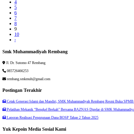
4
5
6
7
8
9
10
›
Smk Muhammadiyah Rembang
Jl. Dr. Sutomo 47 Rembang
085726466253
rembang.smkmuh@gmail.com
Postingan Terakhir
Cetak Generasi Islami dan Mandiri, SMK Muhammadiyah Rembang Resmi Buka SPMB 
Pelatihan Mekanik “Bengkel Berkah” Bersama BAZNAS Digelar di SMK Muhammadiy
Laporan Realisasi Penggunaan Dana BOSP Tahap 2 Tahun 2025
Yuk Kepoin Media Sosial Kami