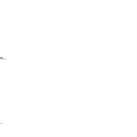
,...
..