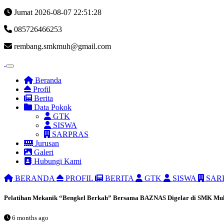
Jumat 2026-08-07
22:51:29
085726466253
rembang.smkmuh@gmail.com
Beranda
Profil
Berita
Data Pokok
GTK
SISWA
SARPRAS
Jurusan
Galeri
Hubungi Kami
BERANDA
PROFIL
BERITA
GTK
SISWA
SAR
Pelatihan Mekanik “Bengkel Berkah” Bersama BAZNAS Digelar di SMK 
6 months ago