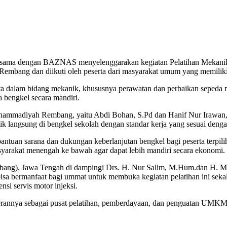
a dengan BAZNAS menyelenggarakan kegiatan Pelatihan Mekanik Ben
ang dan diikuti oleh peserta dari masyarakat umum yang memiliki m
erta dalam bidang mekanik, khususnya perawatan dan perbaikan sepeda 
bengkel secara mandiri.
hammadiyah Rembang, yaitu Abdi Bohan, S.Pd dan Hanif Nur Irawan, S
ik langsung di bengkel sekolah dengan standar kerja yang sesuai denga
tuan sarana dan dukungan keberlanjutan bengkel bagi peserta terpilih
rakat menengah ke bawah agar dapat lebih mandiri secara ekonomi.
ang), Jawa Tengah di dampingi Drs. H. Nur Salim, M.Hum.dan H. M. 
sa bermanfaat bagi ummat untuk membuka kegiatan pelatihan ini sekali
i servis motor injeksi.
nnya sebagai pusat pelatihan, pemberdayaan, dan penguatan UMKM m