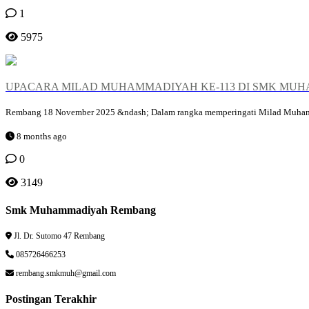
1
5975
UPACARA MILAD MUHAMMADIYAH KE-113 DI SMK MUH
Rembang 18 November 2025 &ndash; Dalam rangka memperingati Milad Muham
8 months ago
0
3149
Smk Muhammadiyah Rembang
Jl. Dr. Sutomo 47 Rembang
085726466253
rembang.smkmuh@gmail.com
Postingan Terakhir