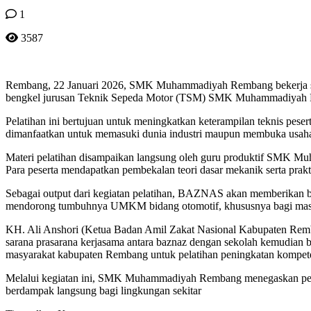
1
3587
Rembang, 22 Januari 2026, SMK Muhammadiyah Rembang bekerja sam
bengkel jurusan Teknik Sepeda Motor (TSM) SMK Muhammadiyah Remb
Pelatihan ini bertujuan untuk meningkatkan keterampilan teknis pes
dimanfaatkan untuk memasuki dunia industri maupun membuka usaha 
Materi pelatihan disampaikan langsung oleh guru produktif SMK Mu
Para peserta mendapatkan pembekalan teori dasar mekanik serta prakt
Sebagai output dari kegiatan pelatihan, BAZNAS akan memberikan ban
mendorong tumbuhnya UMKM bidang otomotif, khususnya bagi masya
KH. Ali Anshori (Ketua Badan Amil Zakat Nasional Kabupaten Remb
sarana prasarana kerjasama antara baznaz dengan sekolah kemudian bi
masyarakat kabupaten Rembang untuk pelatihan peningkatan kompetens
Melalui kegiatan ini, SMK Muhammadiyah Rembang menegaskan pera
berdampak langsung bagi lingkungan sekitar