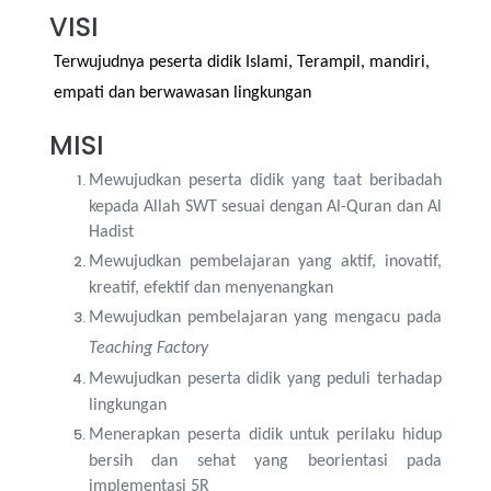
VISI
Terwujudnya peserta didik
Is
lam
i
,
T
eramp
i
l,
m
andiri,
e
mpati dan ber
wa
wasan lingkungan
MISI
Mewujudkan peserta didik yang taat beribadah
kepada Allah SWT sesuai dengan Al-Quran dan Al
Hadist
Mewujudkan pembelajaran yang aktif, inovatif,
kreatif, efektif dan menyenangkan
Mewujudkan pembelajaran yang mengacu pada
Teaching Factory
Mewujudkan peserta didik yang peduli terhadap
lingkungan
Menerapkan peserta didik untuk perilaku hidup
bersih dan sehat yang beorientasi pada
implementasi 5R