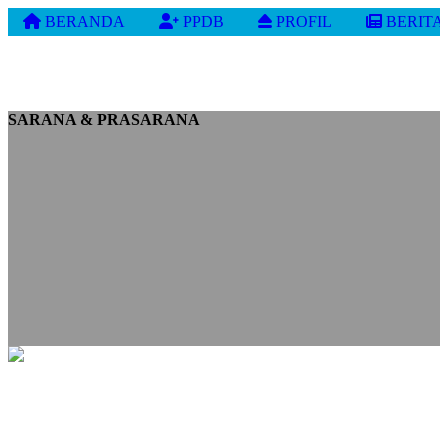
BERANDA
PPDB
PROFIL
BERITA
SARANA & PRASARANA