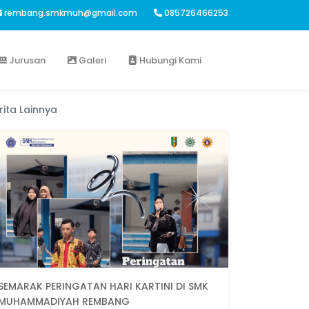
rembang.smkmuh@gmail.com
085726466253
Jurusan
Galeri
Hubungi Kami
rita Lainnya
SEMARAK PERINGATAN HARI KARTINI DI SMK
MUHAMMADIYAH REMBANG