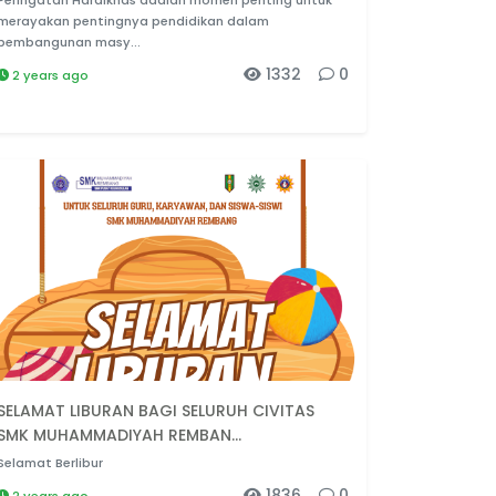
Peringatan Hardiknas adalah momen penting untuk
merayakan pentingnya pendidikan dalam
pembangunan masy...
1332
0
2 years ago
SELAMAT LIBURAN BAGI SELURUH CIVITAS
SMK MUHAMMADIYAH REMBAN...
Selamat Berlibur
1836
0