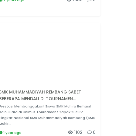
2 years ago
SMK MUHAMMADIYAH REMBANG SABET
BEBERAPA MENDALI DI TOURNAMEN...
Prestasi Membanggakan! Siswa SMK Muhira Berhasil
Raih Juara di Unimus Tournament Tapak Suci IV
Tingkat Nasional SMK Muhammadiyah Rembang (SMK
Muhir...
1102
0
1 year ago