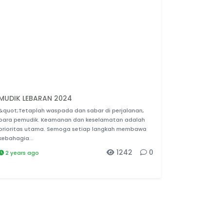
MUDIK LEBARAN 2024
&quot;Tetaplah waspada dan sabar di perjalanan,
para pemudik. Keamanan dan keselamatan adalah
prioritas utama. Semoga setiap langkah membawa
kebahagia...
1242
0
2 years ago