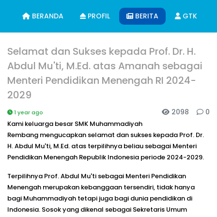
BERANDA
PROFIL
BERITA
GTK
Selamat dan Sukses kepada Prof. Dr. H.
Abdul Mu'ti, M.Ed. atas Amanah sebagai
Menteri Pendidikan Menengah RI 2024-
2029
2098
0
1 year ago
Kami keluarga besar SMK Muhammadiyah
Rembang mengucapkan
selamat dan sukses
kepada
Prof. Dr.
H. Abdul Mu'ti, M.Ed.
atas terpilihnya beliau sebagai
Menteri
Pendidikan Menengah Republik Indonesia periode 2024-2029
.
Terpilihnya Prof. Abdul Mu'ti sebagai Menteri Pendidikan
Menengah merupakan kebanggaan tersendiri, tidak hanya
bagi Muhammadiyah tetapi juga bagi dunia pendidikan di
Indonesia. Sosok yang dikenal sebagai
Sekretaris Umum