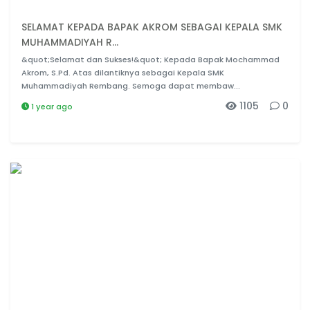
SELAMAT KEPADA BAPAK AKROM SEBAGAI KEPALA SMK
MUHAMMADIYAH R...
&quot;Selamat dan Sukses!&quot; Kepada Bapak Mochammad
Akrom, S.Pd. Atas dilantiknya sebagai Kepala SMK
Muhammadiyah Rembang. Semoga dapat membaw...
1105
0
1 year ago