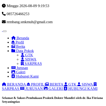
Minggu 2026-08-09
9:19:54
085726466253
rembang.smkmuh@gmail.com
Beranda
Profil
Berita
Data Pokok
GTK
SISWA
SARPRAS
Jurusan
Galeri
Hubungi Kami
BERANDA
PROFIL
BERITA
GTK
SISWA
SARPRAS
JURUSAN
GALERI
HUBUNGI KAMI
Selamat & Sukses Pembukaan Praktek Dokter Mandiri oleh dr. Ika Fitriana
Setyaningtias