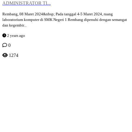
ADMINISTRATOR TI...
Rembang, 08 Maret 2024&nbsp; Pada tanggal 4-5 Maret 2024, ruang
laboratorium komputer di SMK Negeri 1 Rembang dipenuhi dengan semangat
dan kegembir...
2 years ago
0
1274
Smk Muhammadiyah Rembang
Jl. Dr. Sutomo 47 Rembang
085726466253
rembang.smkmuh@gmail.com