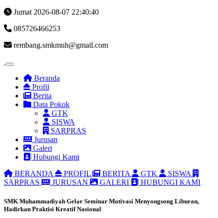
Jumat 2026-08-07
22:40:40
085726466253
rembang.smkmuh@gmail.com
Beranda
Profil
Berita
Data Pokok
GTK
SISWA
SARPRAS
Jurusan
Galeri
Hubungi Kami
BERANDA
PROFIL
BERITA
GTK
SISWA
SARPRAS
JURUSAN
GALERI
HUBUNGI KAMI
SMK Muhammadiyah Gelar Seminar Motivasi Menyongsong Liburan,
Hadirkan Praktisi Kreatif Nasional