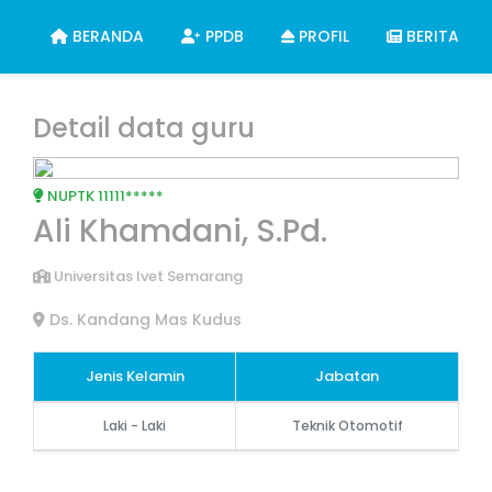
BERANDA
PPDB
PROFIL
BERITA
Detail data guru
NUPTK 11111*****
Ali Khamdani, S.Pd.
Universitas Ivet Semarang
Ds. Kandang Mas Kudus
Jenis Kelamin
Jabatan
Laki - Laki
Teknik Otomotif