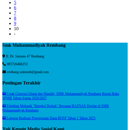
5
6
7
8
9
10
›
Smk Muhammadiyah Rembang
Jl. Dr. Sutomo 47 Rembang
085726466253
rembang.smkmuh@gmail.com
Postingan Terakhir
Cetak Generasi Islami dan Mandiri, SMK Muhammadiyah Rembang Resmi Buka
SPMB Tahun Ajaran 2026/2027
Pelatihan Mekanik “Bengkel Berkah” Bersama BAZNAS Digelar di SMK
Muhammadiyah Rembang
Laporan Realisasi Penggunaan Dana BOSP Tahap 2 Tahun 2025
Yuk Kepoin Media Sosial Kami