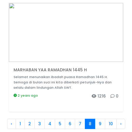
MARHABAN YAA RAMADHAN 1445 H
Selamat menunaikan ibadah puasa Ramadhan 1445 H.
Semoga di bulan suci ini kita diberkati petunjuk-Nya dan
selalu dalam lindungan Allah SWT.
2 years ago
1216
0
‹
1
2
3
4
5
6
7
8
9
10
›